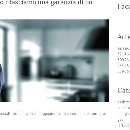
o rilasciamo una garanzia di un
Fac
Arti
selezi
328
16 
300
26
288
26
259
26
Cat
assiste
condiz
energia
 installazioni. I lavori che esguiamo sono conformi alle normative
gas
idrauli