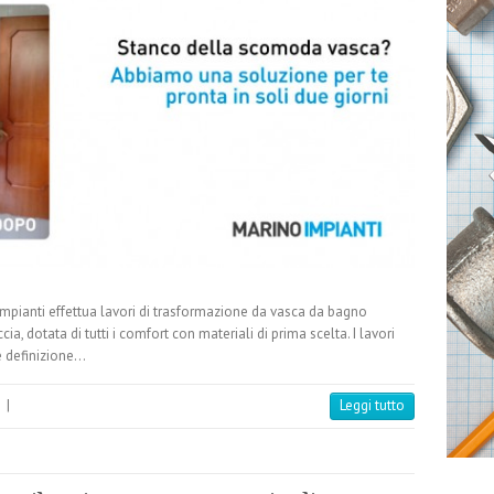
A
p
nti effettua lavori di trasformazione da vasca da bagno
, dotata di tutti i comfort con materiali di prima scelta. I lavori
e definizione…
|
Leggi tutto
292x438-01
292x43