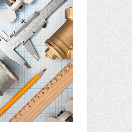
bbiamo ciò che ti occorre
er realizzare i tuoi progetti
8-02