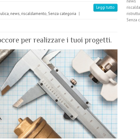
news
riscal
Leggi tutto
ristrutt
aulica
,
news
,
riscaldamento
,
Senza categoria
|
Senza c
ccore per realizzare i tuoi progetti.