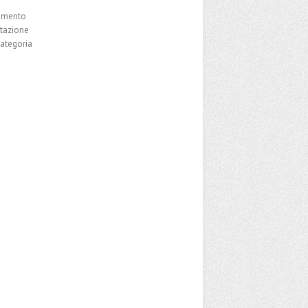
damento
utazione
ategoria